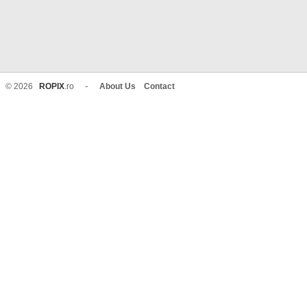
-
© 2026
ROPIX
.ro
About Us
Contact