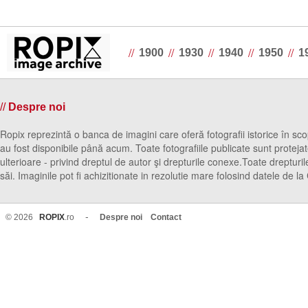
//
//
//
//
//
1900
1930
1940
1950
1
//
Despre noi
Ropix reprezintă o banca de imagini care oferă fotografii istorice în scop
au fost disponibile până acum. Toate fotografiile publicate sunt protejat
ulterioare - privind dreptul de autor şi drepturile conexe.Toate drepturile
săi. Imaginile pot fi achizitionate in rezolutie mare folosind datele de la
-
© 2026
ROPIX
.ro
Despre noi
Contact