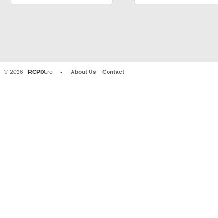
-
© 2026
ROPIX
.ro
About Us
Contact