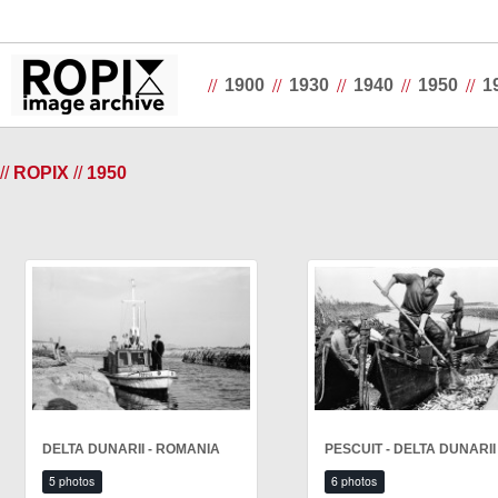
//
//
//
//
//
1900
1930
1940
1950
1
//
ROPIX
//
1950
DELTA DUNARII - ROMANIA
PESCUIT - DELTA DUNARII
5 photos
6 photos