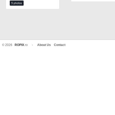
5 photos
-
© 2026
ROPIX
.ro
About Us
Contact