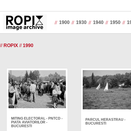
//
//
//
//
//
1900
1930
1940
1950
1
//
ROPIX
//
1990
MITING ELECTORAL - PNTCD -
PARCUL HERASTRAU -
PIATA AVIATORILOR -
BUCURESTI
BUCURESTI