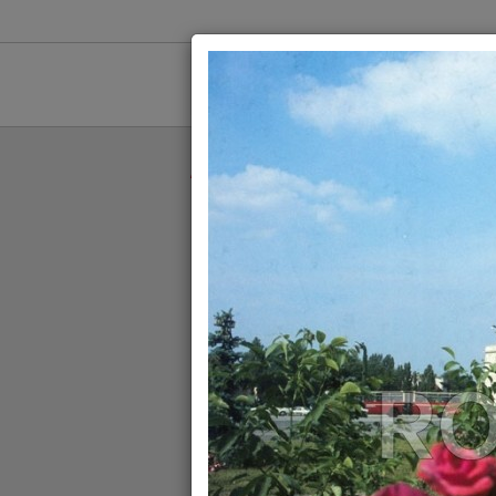
//
//
1900
19
//
ROPIX
//
1980
//
PALATUL VICTORI