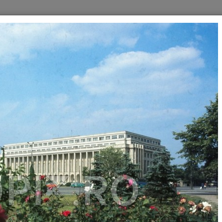
//
//
//
//
//
30
1940
1950
1960
1980
1990
A - BUCURESTI