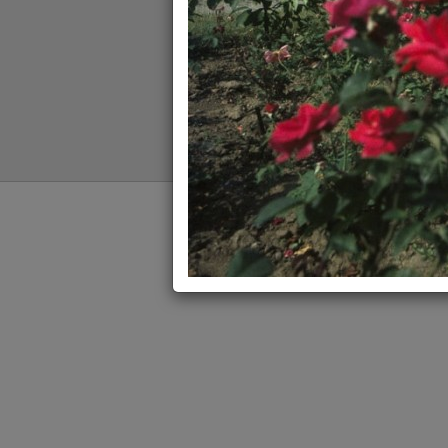
PALATUL VICTORIA -
BUCURESTI
-
© 2026
ROPIX
.ro
Despre noi
Contact