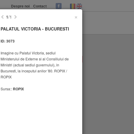
Despre noi
Contact
×
1
/1
PALATUL VICTORIA - BUCURESTI
ID: 3073
Imagine cu Palatul Victoria, sediul
Ministerului de Externe si al Consiliului de
1
Ministri (actual sediul guvernului), in
Bucuresti, la inceputul anilor '80. ROPIX /
ROPIX
Sursa::
ROPIX